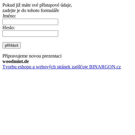
Pokud již máte své přístupové údaje,
zadejte je do tohoto formuláře
Jméno:
Heslo:
přihlásit
Připravujeme novou prezentaci
woodmint.de
Tvorbu eshopu a webových stránek zajišťuje BINARGON.cz