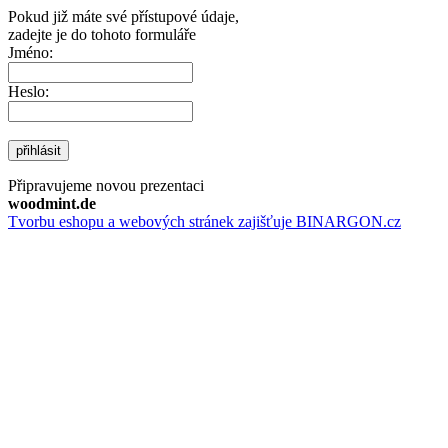
Pokud již máte své přístupové údaje,
zadejte je do tohoto formuláře
Jméno:
Heslo:
přihlásit
Připravujeme novou prezentaci
woodmint.de
Tvorbu eshopu a webových stránek zajišťuje BINARGON.cz