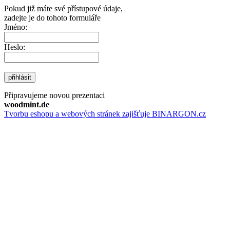
Pokud již máte své přístupové údaje,
zadejte je do tohoto formuláře
Jméno:
Heslo:
přihlásit
Připravujeme novou prezentaci
woodmint.de
Tvorbu eshopu a webových stránek zajišťuje BINARGON.cz