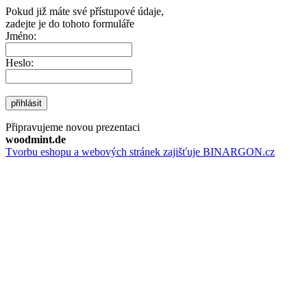
Pokud již máte své přístupové údaje,
zadejte je do tohoto formuláře
Jméno:
Heslo:
přihlásit
Připravujeme novou prezentaci
woodmint.de
Tvorbu eshopu a webových stránek zajišťuje BINARGON.cz