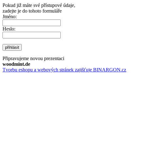
Pokud již máte své přístupové údaje,
zadejte je do tohoto formuláře
Jméno:
Heslo:
přihlásit
Připravujeme novou prezentaci
woodmint.de
Tvorbu eshopu a webových stránek zajišťuje BINARGON.cz