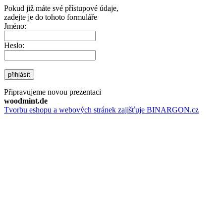
Pokud již máte své přístupové údaje,
zadejte je do tohoto formuláře
Jméno:
Heslo:
přihlásit
Připravujeme novou prezentaci
woodmint.de
Tvorbu eshopu a webových stránek zajišťuje BINARGON.cz