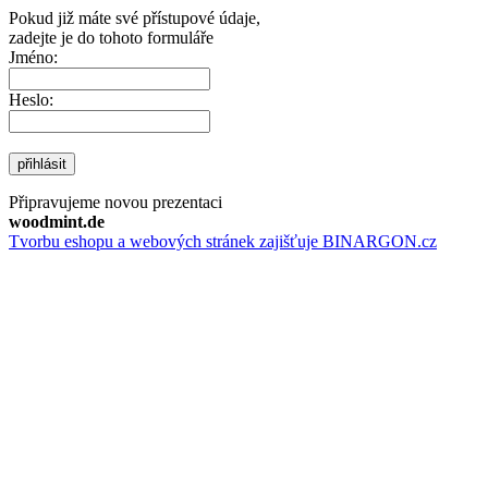
Pokud již máte své přístupové údaje,
zadejte je do tohoto formuláře
Jméno:
Heslo:
přihlásit
Připravujeme novou prezentaci
woodmint.de
Tvorbu eshopu a webových stránek zajišťuje BINARGON.cz