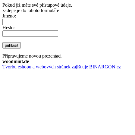
Pokud již máte své přístupové údaje,
zadejte je do tohoto formuláře
Jméno:
Heslo:
přihlásit
Připravujeme novou prezentaci
woodmint.de
Tvorbu eshopu a webových stránek zajišťuje BINARGON.cz