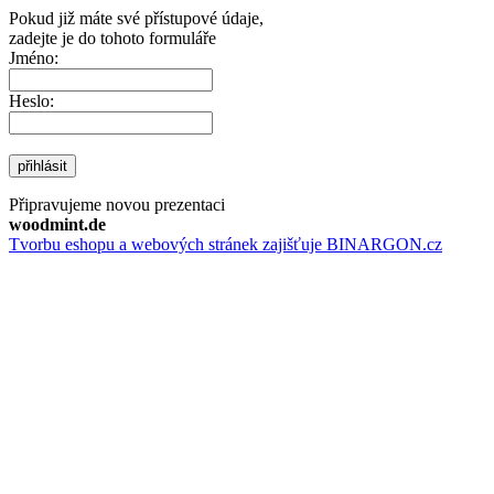
Pokud již máte své přístupové údaje,
zadejte je do tohoto formuláře
Jméno:
Heslo:
přihlásit
Připravujeme novou prezentaci
woodmint.de
Tvorbu eshopu a webových stránek zajišťuje BINARGON.cz