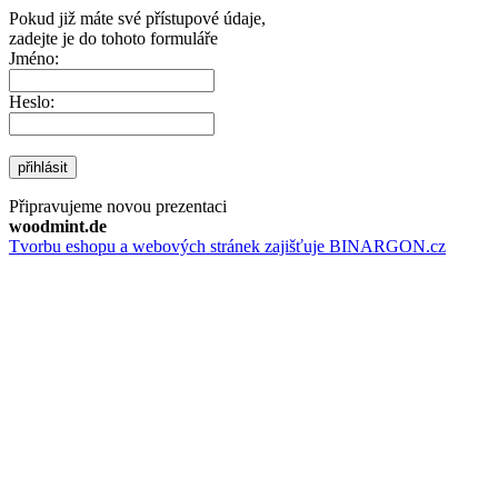
Pokud již máte své přístupové údaje,
zadejte je do tohoto formuláře
Jméno:
Heslo:
přihlásit
Připravujeme novou prezentaci
woodmint.de
Tvorbu eshopu a webových stránek zajišťuje BINARGON.cz