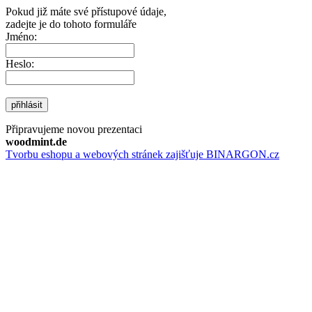
Pokud již máte své přístupové údaje,
zadejte je do tohoto formuláře
Jméno:
Heslo:
přihlásit
Připravujeme novou prezentaci
woodmint.de
Tvorbu eshopu a webových stránek zajišťuje BINARGON.cz