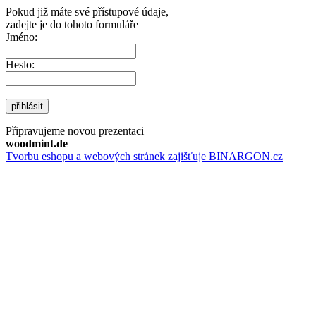
Pokud již máte své přístupové údaje,
zadejte je do tohoto formuláře
Jméno:
Heslo:
přihlásit
Připravujeme novou prezentaci
woodmint.de
Tvorbu eshopu a webových stránek zajišťuje BINARGON.cz