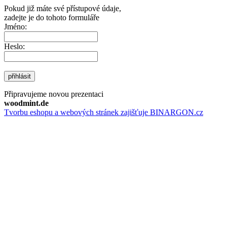
Pokud již máte své přístupové údaje,
zadejte je do tohoto formuláře
Jméno:
Heslo:
přihlásit
Připravujeme novou prezentaci
woodmint.de
Tvorbu eshopu a webových stránek zajišťuje BINARGON.cz