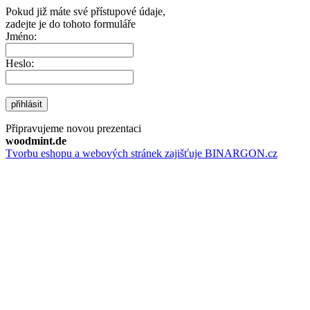
Pokud již máte své přístupové údaje,
zadejte je do tohoto formuláře
Jméno:
Heslo:
přihlásit
Připravujeme novou prezentaci
woodmint.de
Tvorbu eshopu a webových stránek zajišťuje BINARGON.cz