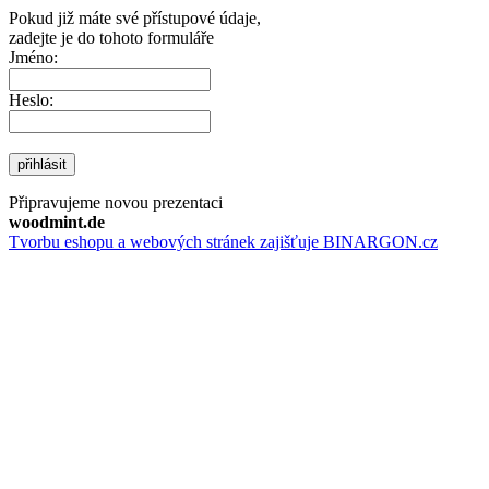
Pokud již máte své přístupové údaje,
zadejte je do tohoto formuláře
Jméno:
Heslo:
přihlásit
Připravujeme novou prezentaci
woodmint.de
Tvorbu eshopu a webových stránek zajišťuje BINARGON.cz