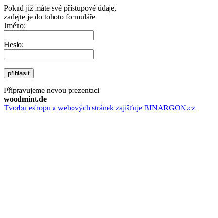
Pokud již máte své přístupové údaje,
zadejte je do tohoto formuláře
Jméno:
Heslo:
přihlásit
Připravujeme novou prezentaci
woodmint.de
Tvorbu eshopu a webových stránek zajišťuje BINARGON.cz