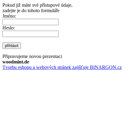
Pokud již máte své přístupové údaje,
zadejte je do tohoto formuláře
Jméno:
Heslo:
přihlásit
Připravujeme novou prezentaci
woodmint.de
Tvorbu eshopu a webových stránek zajišťuje BINARGON.cz