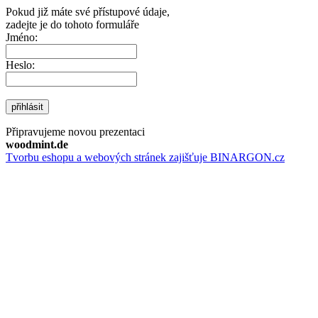
Pokud již máte své přístupové údaje,
zadejte je do tohoto formuláře
Jméno:
Heslo:
přihlásit
Připravujeme novou prezentaci
woodmint.de
Tvorbu eshopu a webových stránek zajišťuje BINARGON.cz