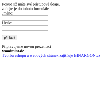
Pokud již máte své přístupové údaje,
zadejte je do tohoto formuláře
Jméno:
Heslo:
přihlásit
Připravujeme novou prezentaci
woodmint.de
Tvorbu eshopu a webových stránek zajišťuje BINARGON.cz