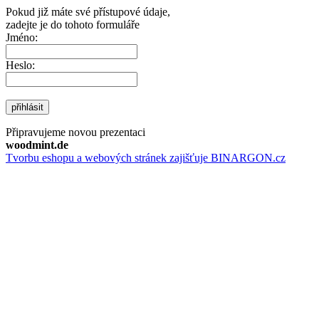
Pokud již máte své přístupové údaje,
zadejte je do tohoto formuláře
Jméno:
Heslo:
přihlásit
Připravujeme novou prezentaci
woodmint.de
Tvorbu eshopu a webových stránek zajišťuje BINARGON.cz