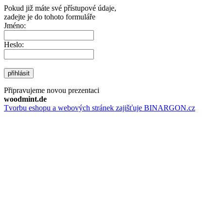
Pokud již máte své přístupové údaje,
zadejte je do tohoto formuláře
Jméno:
Heslo:
přihlásit
Připravujeme novou prezentaci
woodmint.de
Tvorbu eshopu a webových stránek zajišťuje BINARGON.cz