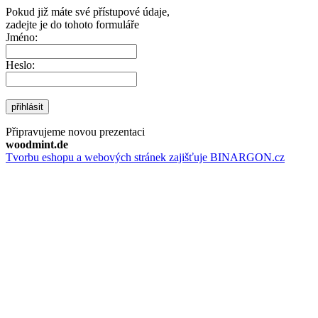
Pokud již máte své přístupové údaje,
zadejte je do tohoto formuláře
Jméno:
Heslo:
přihlásit
Připravujeme novou prezentaci
woodmint.de
Tvorbu eshopu a webových stránek zajišťuje BINARGON.cz