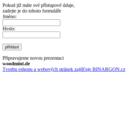
Pokud již máte své přístupové údaje,
zadejte je do tohoto formuláře
Jméno:
Heslo:
přihlásit
Připravujeme novou prezentaci
woodmint.de
Tvorbu eshopu a webových stránek zajišťuje BINARGON.cz