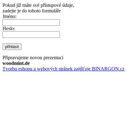
Pokud již máte své přístupové údaje,
zadejte je do tohoto formuláře
Jméno:
Heslo:
přihlásit
Připravujeme novou prezentaci
woodmint.de
Tvorbu eshopu a webových stránek zajišťuje BINARGON.cz