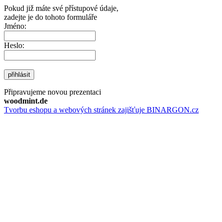
Pokud již máte své přístupové údaje,
zadejte je do tohoto formuláře
Jméno:
Heslo:
přihlásit
Připravujeme novou prezentaci
woodmint.de
Tvorbu eshopu a webových stránek zajišťuje BINARGON.cz