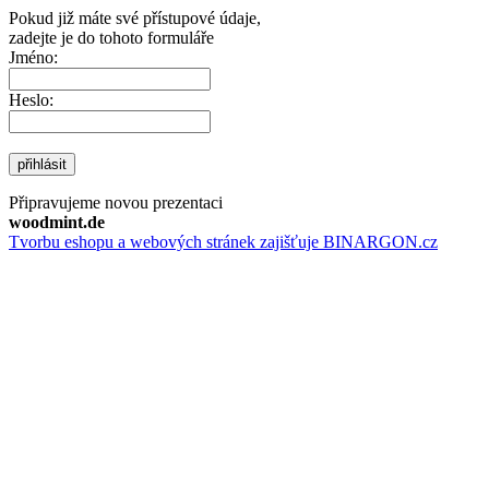
Pokud již máte své přístupové údaje,
zadejte je do tohoto formuláře
Jméno:
Heslo:
přihlásit
Připravujeme novou prezentaci
woodmint.de
Tvorbu eshopu a webových stránek zajišťuje BINARGON.cz