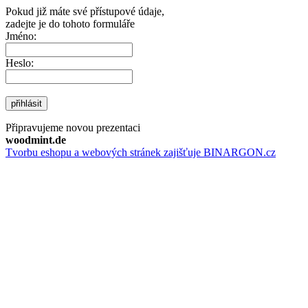
Pokud již máte své přístupové údaje,
zadejte je do tohoto formuláře
Jméno:
Heslo:
přihlásit
Připravujeme novou prezentaci
woodmint.de
Tvorbu eshopu a webových stránek zajišťuje BINARGON.cz