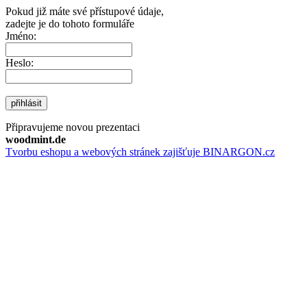
Pokud již máte své přístupové údaje,
zadejte je do tohoto formuláře
Jméno:
Heslo:
přihlásit
Připravujeme novou prezentaci
woodmint.de
Tvorbu eshopu a webových stránek zajišťuje BINARGON.cz