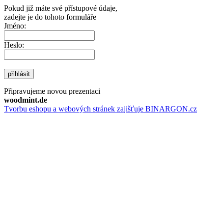
Pokud již máte své přístupové údaje,
zadejte je do tohoto formuláře
Jméno:
Heslo:
přihlásit
Připravujeme novou prezentaci
woodmint.de
Tvorbu eshopu a webových stránek zajišťuje BINARGON.cz