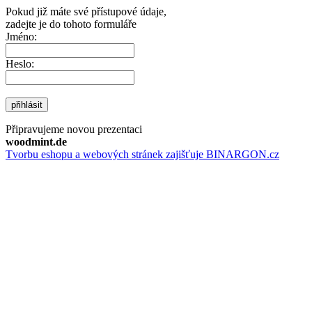
Pokud již máte své přístupové údaje,
zadejte je do tohoto formuláře
Jméno:
Heslo:
přihlásit
Připravujeme novou prezentaci
woodmint.de
Tvorbu eshopu a webových stránek zajišťuje BINARGON.cz