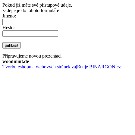
Pokud již máte své přístupové údaje,
zadejte je do tohoto formuláře
Jméno:
Heslo:
přihlásit
Připravujeme novou prezentaci
woodmint.de
Tvorbu eshopu a webových stránek zajišťuje BINARGON.cz