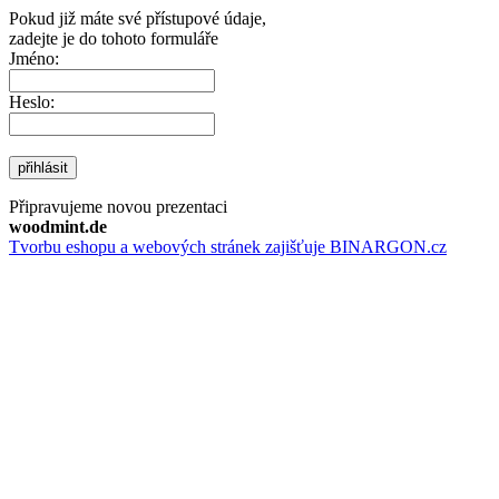
Pokud již máte své přístupové údaje,
zadejte je do tohoto formuláře
Jméno:
Heslo:
přihlásit
Připravujeme novou prezentaci
woodmint.de
Tvorbu eshopu a webových stránek zajišťuje BINARGON.cz