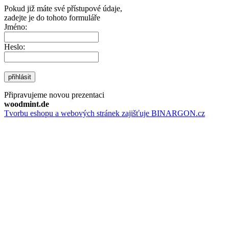
Pokud již máte své přístupové údaje,
zadejte je do tohoto formuláře
Jméno:
Heslo:
přihlásit
Připravujeme novou prezentaci
woodmint.de
Tvorbu eshopu a webových stránek zajišťuje BINARGON.cz