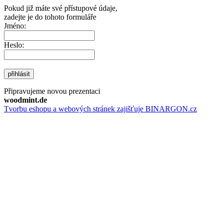
Pokud již máte své přístupové údaje,
zadejte je do tohoto formuláře
Jméno:
Heslo:
přihlásit
Připravujeme novou prezentaci
woodmint.de
Tvorbu eshopu a webových stránek zajišťuje BINARGON.cz