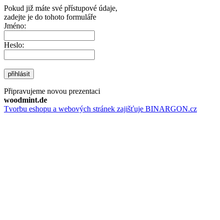
Pokud již máte své přístupové údaje,
zadejte je do tohoto formuláře
Jméno:
Heslo:
přihlásit
Připravujeme novou prezentaci
woodmint.de
Tvorbu eshopu a webových stránek zajišťuje BINARGON.cz