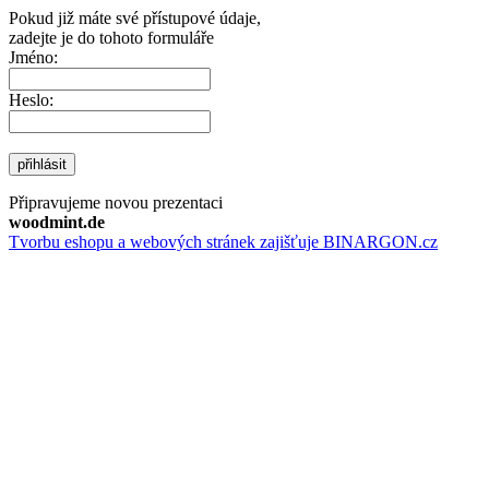
Pokud již máte své přístupové údaje,
zadejte je do tohoto formuláře
Jméno:
Heslo:
přihlásit
Připravujeme novou prezentaci
woodmint.de
Tvorbu eshopu a webových stránek zajišťuje BINARGON.cz