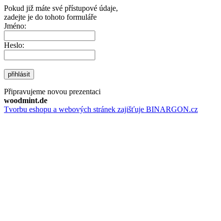
Pokud již máte své přístupové údaje,
zadejte je do tohoto formuláře
Jméno:
Heslo:
přihlásit
Připravujeme novou prezentaci
woodmint.de
Tvorbu eshopu a webových stránek zajišťuje BINARGON.cz