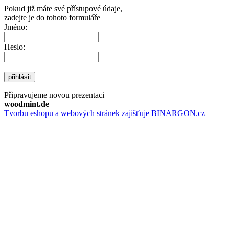
Pokud již máte své přístupové údaje,
zadejte je do tohoto formuláře
Jméno:
Heslo:
přihlásit
Připravujeme novou prezentaci
woodmint.de
Tvorbu eshopu a webových stránek zajišťuje BINARGON.cz