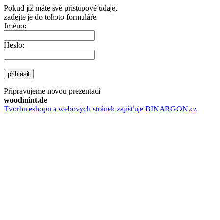
Pokud již máte své přístupové údaje,
zadejte je do tohoto formuláře
Jméno:
Heslo:
přihlásit
Připravujeme novou prezentaci
woodmint.de
Tvorbu eshopu a webových stránek zajišťuje BINARGON.cz