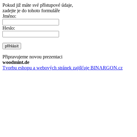
Pokud již máte své přístupové údaje,
zadejte je do tohoto formuláře
Jméno:
Heslo:
přihlásit
Připravujeme novou prezentaci
woodmint.de
Tvorbu eshopu a webových stránek zajišťuje BINARGON.cz