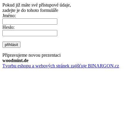
Pokud již máte své přístupové údaje,
zadejte je do tohoto formuláře
Jméno:
Heslo:
přihlásit
Připravujeme novou prezentaci
woodmint.de
Tvorbu eshopu a webových stránek zajišťuje BINARGON.cz