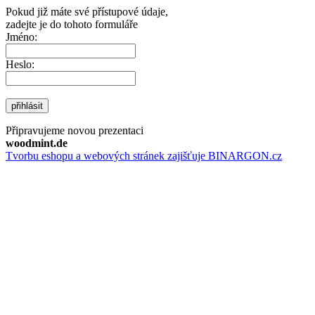
Pokud již máte své přístupové údaje,
zadejte je do tohoto formuláře
Jméno:
Heslo:
přihlásit
Připravujeme novou prezentaci
woodmint.de
Tvorbu eshopu a webových stránek zajišťuje BINARGON.cz