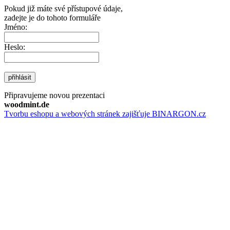
Pokud již máte své přístupové údaje,
zadejte je do tohoto formuláře
Jméno:
Heslo:
přihlásit
Připravujeme novou prezentaci
woodmint.de
Tvorbu eshopu a webových stránek zajišťuje BINARGON.cz