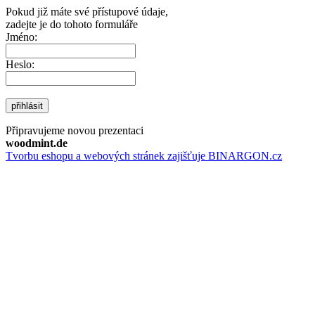
Pokud již máte své přístupové údaje,
zadejte je do tohoto formuláře
Jméno:
Heslo:
přihlásit
Připravujeme novou prezentaci
woodmint.de
Tvorbu eshopu a webových stránek zajišťuje BINARGON.cz