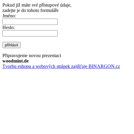
Pokud již máte své přístupové údaje,
zadejte je do tohoto formuláře
Jméno:
Heslo:
přihlásit
Připravujeme novou prezentaci
woodmint.de
Tvorbu eshopu a webových stránek zajišťuje BINARGON.cz