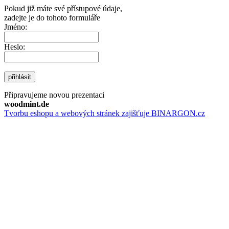
Pokud již máte své přístupové údaje,
zadejte je do tohoto formuláře
Jméno:
Heslo:
přihlásit
Připravujeme novou prezentaci
woodmint.de
Tvorbu eshopu a webových stránek zajišťuje BINARGON.cz