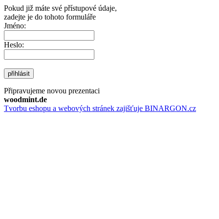
Pokud již máte své přístupové údaje,
zadejte je do tohoto formuláře
Jméno:
Heslo:
přihlásit
Připravujeme novou prezentaci
woodmint.de
Tvorbu eshopu a webových stránek zajišťuje BINARGON.cz