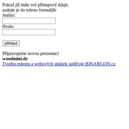
Pokud již máte své přístupové údaje,
zadejte je do tohoto formuláře
Jméno:
Heslo:
přihlásit
Připravujeme novou prezentaci
woodmint.de
Tvorbu eshopu a webových stránek zajišťuje BINARGON.cz