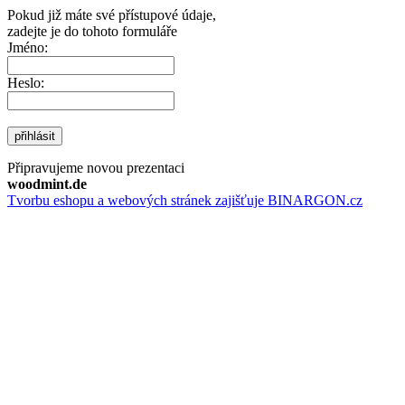
Pokud již máte své přístupové údaje,
zadejte je do tohoto formuláře
Jméno:
Heslo:
přihlásit
Připravujeme novou prezentaci
woodmint.de
Tvorbu eshopu a webových stránek zajišťuje BINARGON.cz