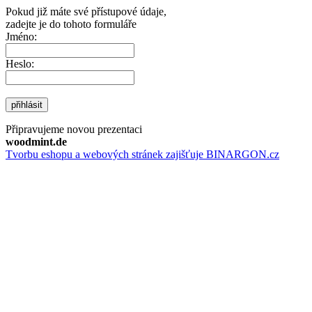
Pokud již máte své přístupové údaje,
zadejte je do tohoto formuláře
Jméno:
Heslo:
přihlásit
Připravujeme novou prezentaci
woodmint.de
Tvorbu eshopu a webových stránek zajišťuje BINARGON.cz